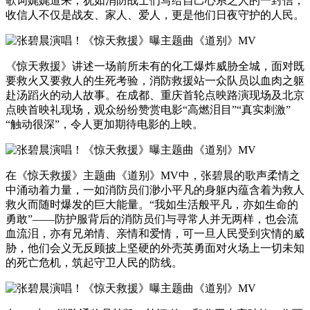
歌词娓娓道来，犹如消防战士们写给自己心系之人的一封信，
收信人不仅是战友、家人、爱人，更是他们日夜守护的人民。
《惊天救援》讲述一场前所未有的化工爆炸威胁全城，面对既
要救火又要救人的生死考验，消防救援站一众队员以血肉之躯
赴汤蹈火的动人故事。在成都、重庆首轮点映路演现场及北京
点映首映礼现场，观众纷纷赞赏电影“高燃泪目”“真实刺激”
“触动很深”，令人更加期待电影的上映。
在《惊天救援》主题曲《道别》MV中，张碧晨的歌声柔情之
中涌动着力量，一如消防员们渺小平凡的身躯内蕴含着为救人
救火而随时爆发的巨大能量。“我如生活般平凡，亦如生命的
勇敢”——防护服背后的消防员们与寻常人并无两样，也会流
血流泪，亦有兄弟情、亲情和爱情，可一旦人民受到灾情的威
胁，他们会义无反顾披上坚硬的外壳英勇面对火场上一切未知
的死亡危机，筑起守卫人民的防线。