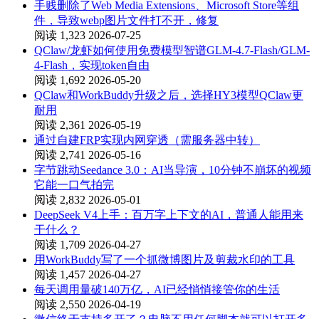
手贱删除了Web Media Extensions、Microsoft Store等组
件，导致webp图片文件打不开，修复
阅读 1,323
2026-07-25
QClaw/龙虾如何使用免费模型智谱GLM-4.7-Flash/GLM-
4-Flash，实现token自由
阅读 1,692
2026-05-20
QClaw和WorkBuddy升级之后，选择HY3模型QClaw更
耐用
阅读 2,361
2026-05-19
通过自建FRP实现内网穿透（需服务器中转）
阅读 2,741
2026-05-16
字节跳动Seedance 3.0：AI当导演，10分钟不崩坏的视频
它能一口气拍完
阅读 2,832
2026-05-01
DeepSeek V4上手：百万字上下文的AI，普通人能用来
干什么？
阅读 1,709
2026-04-27
用WorkBuddy写了一个抓微博图片及剪裁水印的工具
阅读 1,457
2026-04-27
每天调用量破140万亿，AI已经悄悄接管你的生活
阅读 2,550
2026-04-19