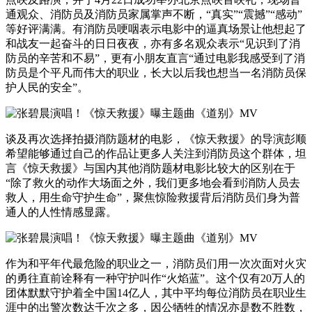
通观众、消防员及消防员家属掌声不断，“真实”“震撼”“感动”
等好评满满。有消防员哽咽表示电影中的逼真场景让他想起了
和战友一起奋斗的日日夜夜，亦有多名观众表示“见识到了消
防员的辛苦和不易”，更有小朋友直言“通过电影我感受到了消
防员是个平凡而伟大的职业，长大以后我也想当一名消防员保
护人民的安全”。
谈及再次选择拍摄消防题材的电影，《惊天救援》的导演彭顺
希望能够通过自己的作品让更多人关注到消防员这个群体，坦
言《惊天救援》与国内其他消防题材电影比较大的区别在于
“除了救火的动作大场面之外，我们更多地会看到消防人员去
救人，用生命守护生命”，聚焦惊险救援背后消防员们身为普
通人的人性情感显露。
作为和平年代最危险的职业之一，消防员们用一次次面对火灾
的勇往直前诠释有一种守护叫作“火焰蓝”。这个仅有20万人的
团体默默守护着全中国14亿人，其中平均每位消防员在职业生
涯中的出警次数达千次之多，因公牺牲的情况亦是数不胜数，