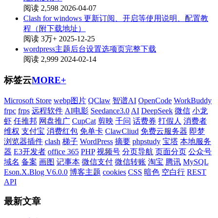
阅读 2,598
2026-04-07
Clash for windows 更新订阅、开启等使用说明、配置教
程（附下载地址）
阅读 3万+
2025-12-25
wordpress主题后台设置选项页完整下载
阅读 2,999
2024-02-14
标签云
MORE+
Microsoft Store
webp图片
QClaw
智谱AI
OpenCode
WorkBuddy
frpc
frps
远程软件
AI电影
Seedance3.0
AI
DeepSeek
微信
小龙
虾
任推邦
网盘推广
CupCat
剪映
千问
话费券
打假人
消费者
维权
支付宝
消费红包
免单卡
ClawCliud
免费云服务器
即梦
浏览器插件
clash
梯子
WordPress
摘要
phpstudy
宝塔
本地服务
器
E3开发者
office 365
PHP
视频号
分页导航
页面分页
公众号
域名
备案
画图
记事本
微信支付
微信转账
淘宝
腾讯
MySQL
Eson.X.Blog V6.0.0
博客主题
cookies
CSS
暗色
空白行
REST
API
最新文章