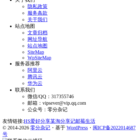
隐私政策
服务条款
关于我们
站点地图
文章归档
网址导航
站点地图
SiteMap
WpSiteMap
服务器推荐
阿里云
腾讯云
华为云
联系我们
微信/QQ：317355746
邮箱：vipsever@vip.qq.com
公众号：零分杂记
友情链接:
HS爱好分享
某淘分享记
邮莓生活
© 2014-2026
零分杂记
・基于
WordPress
・
闽ICP备2022014687
号