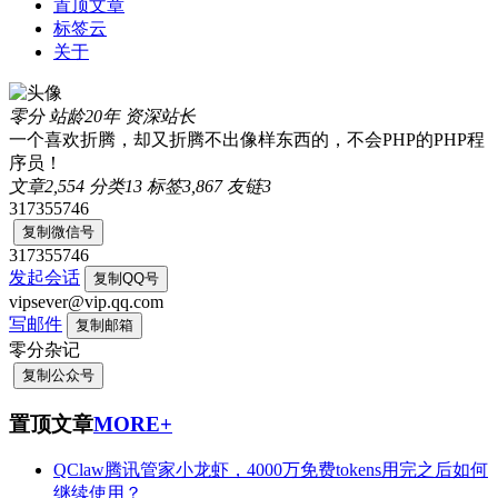
置顶文章
标签云
关于
零分
站龄20年
资深站长
一个喜欢折腾，却又折腾不出像样东西的，不会PHP的PHP程
序员！
文章
2,554
分类
13
标签
3,867
友链
3
317355746
复制微信号
317355746
发起会话
复制QQ号
vipsever@vip.qq.com
写邮件
复制邮箱
零分杂记
复制公众号
置顶文章
MORE+
QClaw腾讯管家小龙虾，4000万免费tokens用完之后如何
继续使用？