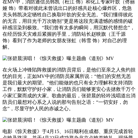
在MV中，消防通信员韩凯（杜江 饰）和化工专家叶歆（佟丽
娅 饰）带着对彼此未曾说出口的好感共赴核心爆炸区，危急
关头韩凯决定牺牲自己换取叶歆的安全无恙。“我们懂得彼此
的无言，用目光千万次吻别”更是将这段充满遗憾的感情的破
碎感渲染到极致。“我们曾有太多的瞬间，用沉默代替想念”，
在经历惊天灾难后紧握的手里，消防站长赵映旗（王千源
饰）看到了作为老师的女朋友张虹（韩雪 饰）对自己的理
解。
在火场上冲锋陷阵救援的消防员背后，是他们至亲之人焦灼担
忧的目光，正如MV中的消防员家属所说：“他们的安然无恙
是我们最大的期望。”他们能做的也只有全力理解和支持消防
工作，默默守护好小家，让消防员们能够更安心去拯救千万个
小家汇聚而成的大家。歌曲的最后，张碧晨的轻吟浅唱道出消
防员们最想对心系之人说的那句告别之语：“一切安好，勿
念”，尽显守护人民的赤诚之心。
电影《惊天救援》于4月15、16日顺利在成都、重庆完成首轮
点映及路演，并于4月22日成功举办北京点映首映礼，现场普