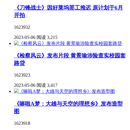
《刀锋战士》因好莱坞罢工推迟 原计划于6月
开拍
1623932
2023-05-06
阅读 3,215
《检察风云》发布片段 黄景瑜涉险查实校园套
路贷
1623923
2023-05-06
阅读 3,417
《哆啦A梦：大雄与天空的理想乡》发布造型
图
1623918