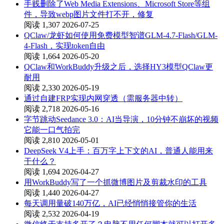
手贱删除了Web Media Extensions、Microsoft Store等组
件，导致webp图片文件打不开，修复
阅读 1,307
2026-07-25
QClaw/龙虾如何使用免费模型智谱GLM-4.7-Flash/GLM-
4-Flash，实现token自由
阅读 1,664
2026-05-20
QClaw和WorkBuddy升级之后，选择HY3模型QClaw更
耐用
阅读 2,330
2026-05-19
通过自建FRP实现内网穿透（需服务器中转）
阅读 2,718
2026-05-16
字节跳动Seedance 3.0：AI当导演，10分钟不崩坏的视频
它能一口气拍完
阅读 2,810
2026-05-01
DeepSeek V4上手：百万字上下文的AI，普通人能用来
干什么？
阅读 1,694
2026-04-27
用WorkBuddy写了一个抓微博图片及剪裁水印的工具
阅读 1,440
2026-04-27
每天调用量破140万亿，AI已经悄悄接管你的生活
阅读 2,532
2026-04-19