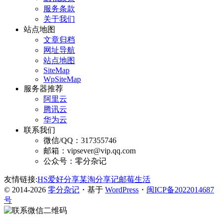
服务条款
关于我们
站点地图
文章归档
网址导航
站点地图
SiteMap
WpSiteMap
服务器推荐
阿里云
腾讯云
华为云
联系我们
微信/QQ：317355746
邮箱：vipsever@vip.qq.com
公众号：零分杂记
友情链接:
HS爱好分享
某淘分享记
邮莓生活
© 2014-2026
零分杂记
・基于
WordPress
・
闽ICP备2022014687
号