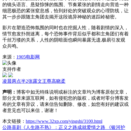
的镜头语言、悬疑惊悚的氛围、节奏紧张的剧情走向营造一种
细思极恐的紧张窒息感，恰到好处的突破观众的心理防线，让
其一步步跟随主角团去揭开这段诡异神秘的迷踪岭秘密。
影片在塑造恐怖氛围的同时也在挖掘人性，随着剧情的深入，
情节愈发扑朔迷离，每个恐怖事件背后似乎都和主角团们有着
千丝万缕的关系，人性的阴暗面也瞬间暴露无遗,极易引发观
众共鸣。
来源：
1905电影网
支持作者
凌晨两点半2
张露文
王尊
高晓柔
声明：
博客中如无特殊说明或标注的文章均为博客原创文章，
部分文章来源互联网，如有侵犯您的版权，或者对零分博客发
布的文章有异议，请来信告知删除、修改，如您有好的建议或
者意见也可以来信，谢谢！
本文链接：
https://www.32xp.com/yingshi/3100.html
公路喜剧《人生路不熟》：正义之路成就爱情之路
《银河护