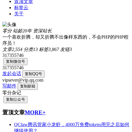
置顶文章
标签云
关于
零分
站龄20年
资深站长
一个喜欢折腾，却又折腾不出像样东西的，不会PHP的PHP程
序员！
文章
2,554
分类
13
标签
3,867
友链
3
317355746
复制微信号
317355746
发起会话
复制QQ号
vipsever@vip.qq.com
写邮件
复制邮箱
零分杂记
复制公众号
置顶文章
MORE+
QClaw腾讯管家小龙虾，4000万免费tokens用完之后如何
继续使用？