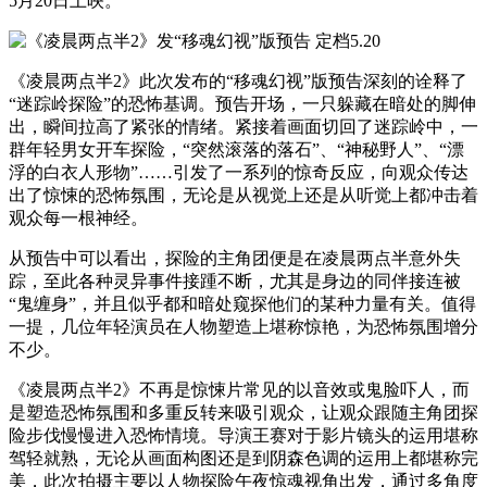
5月20日上映。
《凌晨两点半2》此次发布的“移魂幻视”版预告深刻的诠释了
“迷踪岭探险”的恐怖基调。预告开场，一只躲藏在暗处的脚伸
出，瞬间拉高了紧张的情绪。紧接着画面切回了迷踪岭中，一
群年轻男女开车探险，“突然滚落的落石”、“神秘野人”、“漂
浮的白衣人形物”……引发了一系列的惊奇反应，向观众传达
出了惊悚的恐怖氛围，无论是从视觉上还是从听觉上都冲击着
观众每一根神经。
从预告中可以看出，探险的主角团便是在凌晨两点半意外失
踪，至此各种灵异事件接踵不断，尤其是身边的同伴接连被
“鬼缠身”，并且似乎都和暗处窥探他们的某种力量有关。值得
一提，几位年轻演员在人物塑造上堪称惊艳，为恐怖氛围增分
不少。
《凌晨两点半2》不再是惊悚片常见的以音效或鬼脸吓人，而
是塑造恐怖氛围和多重反转来吸引观众，让观众跟随主角团探
险步伐慢慢进入恐怖情境。导演王赛对于影片镜头的运用堪称
驾轻就熟，无论从画面构图还是到阴森色调的运用上都堪称完
美，此次拍摄主要以人物探险午夜惊魂视角出发，通过多角度