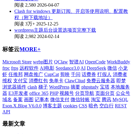
阅读 2,580
2026-04-07
Clash for windows 更新订阅、开启等使用说明、配置教
程（附下载地址）
阅读 3万+
2025-12-25
wordpress主题后台设置选项页完整下载
阅读 2,982
2024-02-14
标签云
MORE+
Microsoft Store
webp图片
QClaw
智谱AI
OpenCode
WorkBuddy
frpc
frps
远程软件
AI电影
Seedance3.0
AI
DeepSeek
微信
小龙
虾
任推邦
网盘推广
CupCat
剪映
千问
话费券
打假人
消费者
维权
支付宝
消费红包
免单卡
ClawCliud
免费云服务器
即梦
浏览器插件
clash
梯子
WordPress
摘要
phpstudy
宝塔
本地服务
器
E3开发者
office 365
PHP
视频号
分页导航
页面分页
公众号
域名
备案
画图
记事本
微信支付
微信转账
淘宝
腾讯
MySQL
Eson.X.Blog V6.0.0
博客主题
cookies
CSS
暗色
空白行
REST
API
最新文章