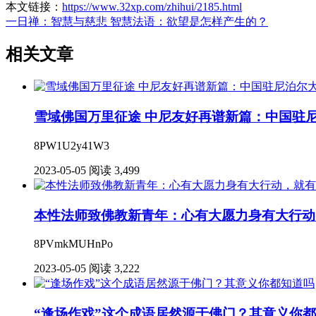
本文链接：
https://www.32xp.com/zhihui/2185.html
一日禅：智慧与慈悲
智慧法语：欲望是怎样产生的？
相关文章
雪域佛国万里征途 中尼友好再谱新篇：中国驻
8PW1U2y41W3
2023-05-05
阅读 3,499
本性法师致佛教新青年：心有大愿力身有大行动
8PVmkMUHnPo
2023-05-05
阅读 3,222
“逢场作戏”这个成语居然源于佛门？其意义你