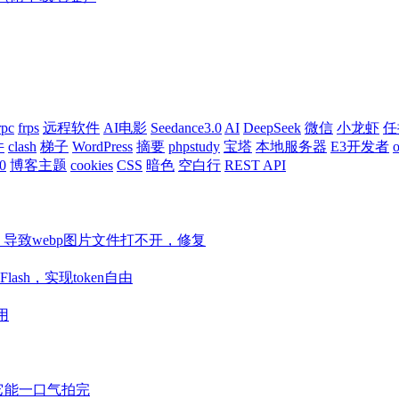
rpc
frps
远程软件
AI电影
Seedance3.0
AI
DeepSeek
微信
小龙虾
任
件
clash
梯子
WordPress
摘要
phpstudy
宝塔
本地服务器
E3开发者
o
0
博客主题
cookies
CSS
暗色
空白行
REST API
ore等组件，导致webp图片文件打不开，修复
Flash，实现token自由
用
视频它能一口气拍完