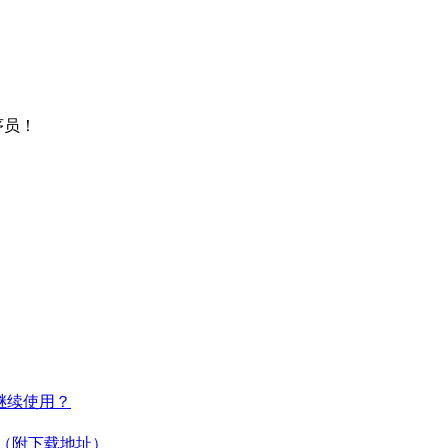
序员！
何继续使用？
教程（附下载地址）