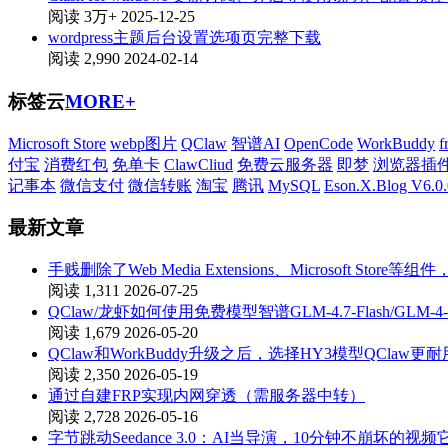
阅读 3万+
2025-12-25
wordpress主题后台设置选项页完整下载
阅读 2,990
2024-02-14
标签云
MORE+
Microsoft Store
webp图片
QClaw
智谱AI
OpenCode
WorkBuddy
f
付宝
消费红包
免单卡
ClawCliud
免费云服务器
即梦
浏览器插
记事本
微信支付
微信转账
淘宝
腾讯
MySQL
Eson.X.Blog V6.0.
最新文章
手贱删除了Web Media Extensions、Microsoft St
阅读 1,311
2026-07-25
QClaw/龙虾如何使用免费模型智谱GLM-4.7-Flash/GLM-4-
阅读 1,679
2026-05-20
QClaw和WorkBuddy升级之后，选择HY3模型QClaw更耐
阅读 2,350
2026-05-19
通过自建FRP实现内网穿透（需服务器中转）
阅读 2,728
2026-05-16
字节跳动Seedance 3.0：AI当导演，10分钟不崩坏的