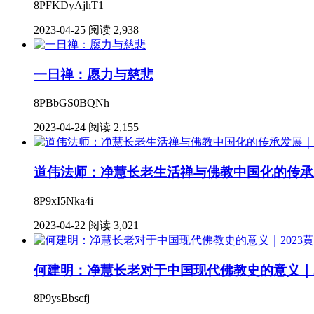
8PFKDyAjhT1
2023-04-25
阅读 2,938
一日禅：愿力与慈悲
8PBbGS0BQNh
2023-04-24
阅读 2,155
道伟法师：净慧长老生活禅与佛教中国化的传承发
8P9xI5Nka4i
2023-04-22
阅读 3,021
何建明：净慧长老对于中国现代佛教史的意义｜2
8P9ysBbscfj