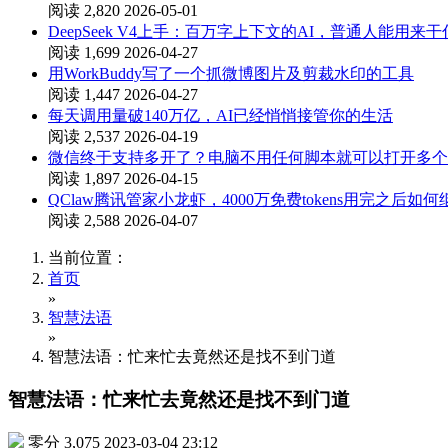
阅读 2,820
2026-05-01
DeepSeek V4上手：百万字上下文的AI，普通人能用来
阅读 1,699
2026-04-27
用WorkBuddy写了一个抓微博图片及剪裁水印的工具
阅读 1,447
2026-04-27
每天调用量破140万亿，AI已经悄悄接管你的生活
阅读 2,537
2026-04-19
微信终于支持多开了？电脑不用任何脚本就可以打开多个
阅读 1,897
2026-04-15
QClaw腾讯管家小龙虾，4000万免费tokens用完之后如
阅读 2,588
2026-04-07
当前位置：
首页
»
智慧法语
»
智慧法语：忙来忙去竟然还是找不到门道
智慧法语：忙来忙去竟然还是找不到门道
零分
3,075
2023-03-04 23:12