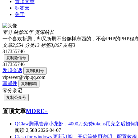
置顶文章
标签云
关于
零分
站龄20年
资深站长
一个喜欢折腾，却又折腾不出像样东西的，不会PHP的PHP程
文章
2,554
分类
13
标签
3,867
友链
3
317355746
复制微信号
317355746
发起会话
复制QQ号
vipsever@vip.qq.com
写邮件
复制邮箱
零分杂记
复制公众号
置顶文章
MORE+
QClaw腾讯管家小龙虾，4000万免费tokens用完之后如
阅读 2,588
2026-04-07
Clash for windows 更新订阅、开启等使用说明、配置