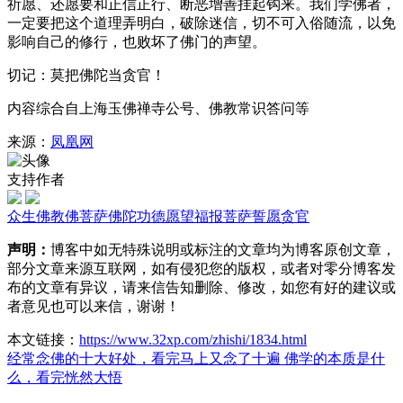
祈愿、还愿要和正信正行、断恶增善挂起钩来。我们学佛者，
一定要把这个道理弄明白，破除迷信，切不可入俗随流，以免
影响自己的修行，也败坏了佛门的声望。
切记：莫把佛陀当贪官！
内容综合自上海玉佛禅寺公号、佛教常识答问等
来源：
凤凰网
支持作者
众生
佛教
佛菩萨
佛陀
功德
愿望
福报
菩萨
誓愿
贪官
声明：
博客中如无特殊说明或标注的文章均为博客原创文章，
部分文章来源互联网，如有侵犯您的版权，或者对零分博客发
布的文章有异议，请来信告知删除、修改，如您有好的建议或
者意见也可以来信，谢谢！
本文链接：
https://www.32xp.com/zhishi/1834.html
经常念佛的十大好处，看完马上又念了十遍
佛学的本质是什
么，看完恍然大悟