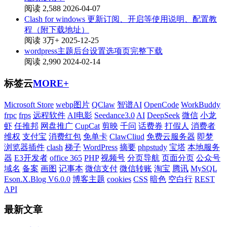
阅读 2,588
2026-04-07
Clash for windows 更新订阅、开启等使用说明、配置教
程（附下载地址）
阅读 3万+
2025-12-25
wordpress主题后台设置选项页完整下载
阅读 2,990
2024-02-14
标签云
MORE+
Microsoft Store
webp图片
QClaw
智谱AI
OpenCode
WorkBuddy
frpc
frps
远程软件
AI电影
Seedance3.0
AI
DeepSeek
微信
小龙
虾
任推邦
网盘推广
CupCat
剪映
千问
话费券
打假人
消费者
维权
支付宝
消费红包
免单卡
ClawCliud
免费云服务器
即梦
浏览器插件
clash
梯子
WordPress
摘要
phpstudy
宝塔
本地服务
器
E3开发者
office 365
PHP
视频号
分页导航
页面分页
公众号
域名
备案
画图
记事本
微信支付
微信转账
淘宝
腾讯
MySQL
Eson.X.Blog V6.0.0
博客主题
cookies
CSS
暗色
空白行
REST
API
最新文章