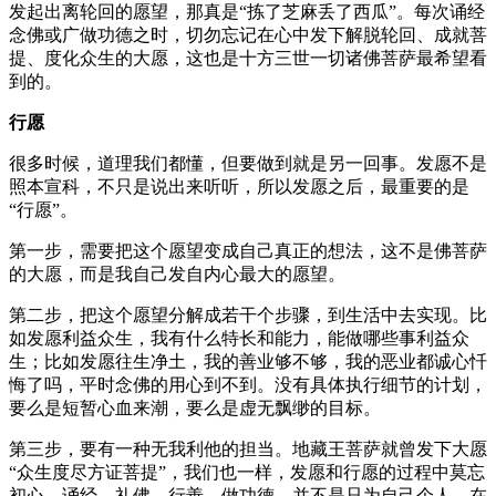
发起出离轮回的愿望，那真是“拣了芝麻丢了西瓜”。每次诵经
念佛或广做功德之时，切勿忘记在心中发下解脱轮回、成就菩
提、度化众生的大愿，这也是十方三世一切诸佛菩萨最希望看
到的。
行
愿
很多时候，道理我们都懂，但要做到就是另一回事。发愿不是
照本宣科，不只是说出来听听，所以发愿之后，最重要的是
“行愿”。
第一步，需要把这个愿望变成自己真正的想法，这不是佛菩萨
的大愿，而是我自己发自内心最大的愿望。
第二步，把这个愿望分解成若干个步骤，到生活中去实现。比
如发愿利益众生，我有什么特长和能力，能做哪些事利益众
生；比如发愿往生净土，我的善业够不够，我的恶业都诚心忏
悔了吗，平时念佛的用心到不到。没有具体执行细节的计划，
要么是短暂心血来潮，要么是虚无飘缈的目标。
第三步，要有一种无我利他的担当。地藏王菩萨就曾发下大愿
“众生度尽方证菩提”，我们也一样，发愿和行愿的过程中莫忘
初心。诵经、礼佛、行善、做功德，并不是只为自己个人，在