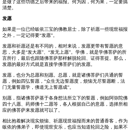
是做了这些功德之后带来的福报。何为因，何为果，一定要搞
清楚。
发
愿
如果是一位已经皈依三宝的佛教居士，除了祈愿一些现世福报
之外，一定记得要“发愿”。
发愿和祈愿还是有不同的，相对来说，发愿更带有誓愿的意
思，大多是“发大愿”、“发无上愿”。学佛，就是学佛菩萨的所
言所行，最后也跟随佛菩萨那样解脱轮回、证得菩提。那么，
发愿的最好方式就是直接学佛菩萨们的发愿。
发愿，也分为总愿和别愿。总愿，就是诸佛菩萨们共通的誓
愿，例如四弘誓愿，“众生无边誓愿度，烦恼无尽誓愿断，法
门无量誓愿学，佛道无上誓愿成”。
别愿，指诸佛菩萨基于各身想法所立下的誓愿，例如阿弥陀佛
四十八愿、药师佛十二愿等，各人根据自己的意愿，选择所相
应的佛菩萨来发愿就可以了。
相比抱着解决现实烦恼、祈愿现世福报而来的普通香客，作为
皈依的佛弟子，即使现世安乐，也应当知道轮回之险，如果不