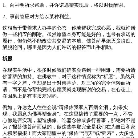
1、向神明祈求帮助，并许诺愿望实现后，将以财物酬谢。
2、事前答应对方给以某种利益。
这相当于带着求人办事的心态，你若帮我完成心愿，我就许诺
做一些相应的酬谢。虽然愿望本身可能是好的，也带有承诺的
履行，但仍然不能改变其交易的本质。佛菩萨早熄灭贪瞋痴、
解脱轮回，哪里是因为人们许诺的报答而出手相助。
祈
愿
在现实生活中，很多时候我们确实会遇到一些困难，需要祈请
佛菩萨的加持。在佛教中，对于这种情况称为“祈愿”。虽然只
有一字之差，但却是出于对佛菩萨、对三宝的完全信赖而祈
请，而不是你帮我完成心愿我就兑现酬谢的交易，在心态上、
在因果上是有本质差别的。
例如，许愿之人往往会说“请保佑我家人百病全消，如果实
现，我愿意为佛再塑金身”。在这里搞错了重要的一点，不管
心愿是否实现，塑造佛像、吃斋念佛或多行善事，那绝对不是
为了报答佛菩萨而做的，做这些事那完全是我们在为自己和家
人积累福报！而大家期望中的“保佑”“消灾”或“延寿”，大多也