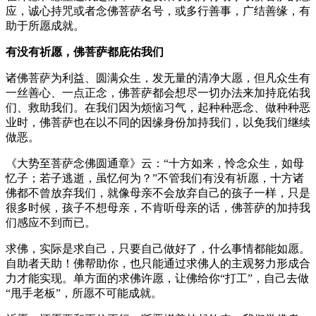
应，诚心持咒或者念佛菩萨名号，或多行善事，广结善缘，有
助于所愿成就。
有没有祈愿，佛菩萨都庇佑我们
诸佛菩萨为利益、圆满众生，发无量的清净大愿，但凡众生有
一丝善心、一点正念，佛菩萨都会想尽一切办法来加持庇佑我
们、救助我们。在我们因为烦恼习气，起种种恶念、做种种恶
业时，佛菩萨也在以不同的因缘身份加持我们，以免我们继续
做恶。
《大势至菩萨念佛圆通章》云：“十方如来，怜念众生，如母
忆子；若子逃逝，虽忆何为？”不管我们有没有祈愿，十方诸
佛都不曾放弃我们，就像母亲不会放弃自己的孩子一样，只是
很多时候，孩子不想母亲，不肯听母亲的话，佛菩萨的加持我
们感应不到而已。
求佛，实际是求自己，只要自己做好了，什么事情都能如愿。
自助者天助！佛帮助你，也只能通过求佛人的主观努力形成合
力才能实现。单方面的求佛许愿，让佛给你“打工”，自己去做
“甩手老板”，所愿不可能成就。