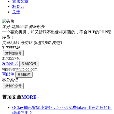
置顶文章
标签云
关于
零分
站龄20年
资深站长
一个喜欢折腾，却又折腾不出像样东西的，不会PHP的PHP程
序员！
文章
2,554
分类
13
标签
3,867
友链
3
317355746
复制微信号
317355746
发起会话
复制QQ号
vipsever@vip.qq.com
写邮件
复制邮箱
零分杂记
复制公众号
置顶文章
MORE+
QClaw腾讯管家小龙虾，4000万免费tokens用完之后如何
继续使用？