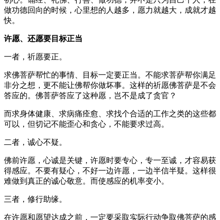
做功德回向的时候，心里想的人越多，愿力就越大，成就才越
快。
许愿、还愿要目标正当
一者，祈愿要正。
求佛菩萨帮忙的事情、目标一定要正当。不能求菩萨帮你满足
非分之想，更不能让佛帮你做坏事。这样的祈愿佛菩萨是不会
答应的。佛菩萨答应了这种愿，岂不是成了贪官？
而求身体健康、求病痛痊愈、求找个合适的工作之类的这些都
可以，但切记不能歪心和贪心，不能要求过高。
二者，诚心不疑。
佛前许愿，心诚是关键，许愿时要专心，专一至诚，才容易获
得感应。不要有疑心，不好一边许愿，一边半信半疑。这样很
难做到真正的诚心敬意。而使感应的机率变小。
三者，修行助缘。
在许愿和愿望达成之前，一定要采取实际行动争取佛菩萨的感