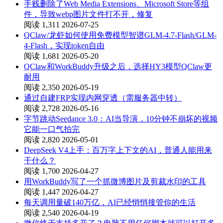
手贱删除了Web Media Extensions、Microsoft Store等组
件，导致webp图片文件打不开，修复
阅读 1,311
2026-07-25
QClaw/龙虾如何使用免费模型智谱GLM-4.7-Flash/GLM-
4-Flash，实现token自由
阅读 1,681
2026-05-20
QClaw和WorkBuddy升级之后，选择HY3模型QClaw更
耐用
阅读 2,350
2026-05-19
通过自建FRP实现内网穿透（需服务器中转）
阅读 2,728
2026-05-16
字节跳动Seedance 3.0：AI当导演，10分钟不崩坏的视频
它能一口气拍完
阅读 2,820
2026-05-01
DeepSeek V4上手：百万字上下文的AI，普通人能用来
干什么？
阅读 1,700
2026-04-27
用WorkBuddy写了一个抓微博图片及剪裁水印的工具
阅读 1,447
2026-04-27
每天调用量破140万亿，AI已经悄悄接管你的生活
阅读 2,540
2026-04-19