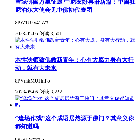
雪域佛国万里征途 中尼友好再谱新篇：中国驻
尼泊尔大使会见中佛协代表团
8PW1U2y41W3
2023-05-05
阅读 3,501
本性法师致佛教新青年：心有大愿力身有大行
动，就有大未来
8PVmkMUHnPo
2023-05-05
阅读 3,222
“逢场作戏”这个成语居然源于佛门？其意义你
都知道吗
8P29Uwxvql6