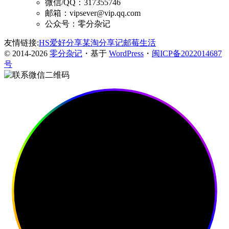
微信/QQ：317355746
邮箱：vipsever@vip.qq.com
公众号：零分杂记
友情链接:
HS爱好分享
某淘分享记
邮莓生活
© 2014-2026
零分杂记
・基于
WordPress
・
闽ICP备2022014687
号