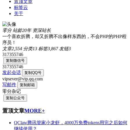
置顶文章
标签云
关于
零分
站龄20年
资深站长
一个喜欢折腾，却又折腾不出像样东西的，不会PHP的PHP程
序员！
文章
2,554
分类
13
标签
3,867
友链
3
317355746
复制微信号
317355746
发起会话
复制QQ号
vipsever@vip.qq.com
写邮件
复制邮箱
零分杂记
复制公众号
置顶文章
MORE+
QClaw腾讯管家小龙虾，4000万免费tokens用完之后如何
继续使用？