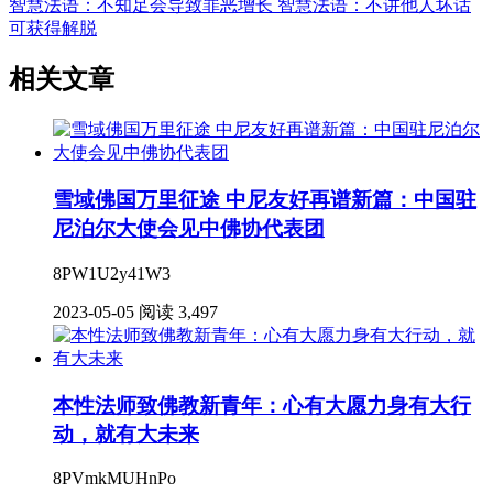
智慧法语：不知足会导致罪恶增长
智慧法语：不讲他人坏话
可获得解脱
相关文章
雪域佛国万里征途 中尼友好再谱新篇：中国驻
尼泊尔大使会见中佛协代表团
8PW1U2y41W3
2023-05-05
阅读 3,497
本性法师致佛教新青年：心有大愿力身有大行
动，就有大未来
8PVmkMUHnPo