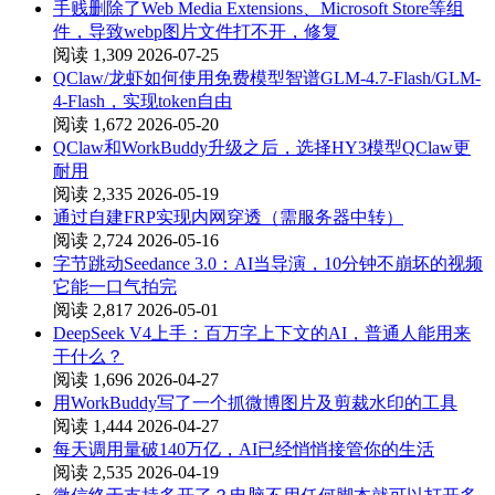
手贱删除了Web Media Extensions、Microsoft Store等组
件，导致webp图片文件打不开，修复
阅读 1,309
2026-07-25
QClaw/龙虾如何使用免费模型智谱GLM-4.7-Flash/GLM-
4-Flash，实现token自由
阅读 1,672
2026-05-20
QClaw和WorkBuddy升级之后，选择HY3模型QClaw更
耐用
阅读 2,335
2026-05-19
通过自建FRP实现内网穿透（需服务器中转）
阅读 2,724
2026-05-16
字节跳动Seedance 3.0：AI当导演，10分钟不崩坏的视频
它能一口气拍完
阅读 2,817
2026-05-01
DeepSeek V4上手：百万字上下文的AI，普通人能用来
干什么？
阅读 1,696
2026-04-27
用WorkBuddy写了一个抓微博图片及剪裁水印的工具
阅读 1,444
2026-04-27
每天调用量破140万亿，AI已经悄悄接管你的生活
阅读 2,535
2026-04-19