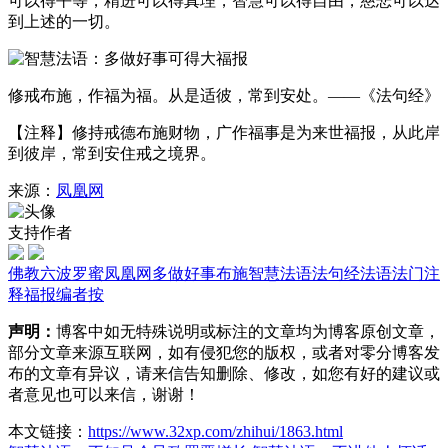
可以得平等，精进可以得真理，智慧可以得自由，慈悲可以达
到上述的一切。
修戒布施，作福为福。从是适彼，常到安处。——《法句经》
【注释】修持戒德布施财物，广作福事是为来世福报，从此岸
到彼岸，常到安住戒之境界。
来源：
凤凰网
支持作者
佛教
六波罗蜜
凤凰网
多做好事
布施
智慧法语
法句经
法语
法门
注
释
福报
编者按
声明：
博客中如无特殊说明或标注的文章均为博客原创文章，
部分文章来源互联网，如有侵犯您的版权，或者对零分博客发
布的文章有异议，请来信告知删除、修改，如您有好的建议或
者意见也可以来信，谢谢！
本文链接：
https://www.32xp.com/zhihui/1863.html