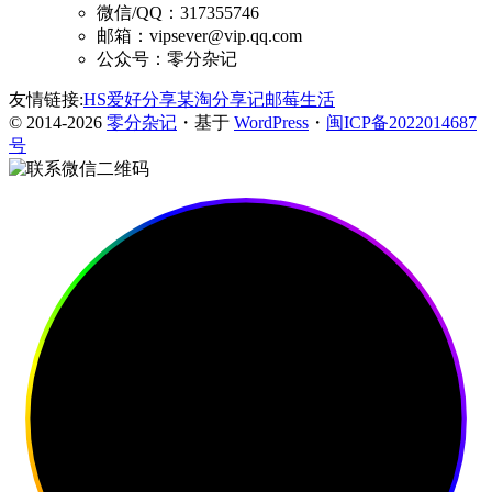
微信/QQ：317355746
邮箱：vipsever@vip.qq.com
公众号：零分杂记
友情链接:
HS爱好分享
某淘分享记
邮莓生活
© 2014-2026
零分杂记
・基于
WordPress
・
闽ICP备2022014687
号