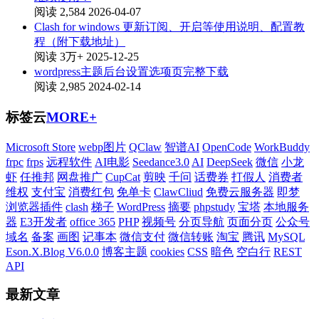
阅读 2,584
2026-04-07
Clash for windows 更新订阅、开启等使用说明、配置教
程（附下载地址）
阅读 3万+
2025-12-25
wordpress主题后台设置选项页完整下载
阅读 2,985
2024-02-14
标签云
MORE+
Microsoft Store
webp图片
QClaw
智谱AI
OpenCode
WorkBuddy
frpc
frps
远程软件
AI电影
Seedance3.0
AI
DeepSeek
微信
小龙
虾
任推邦
网盘推广
CupCat
剪映
千问
话费券
打假人
消费者
维权
支付宝
消费红包
免单卡
ClawCliud
免费云服务器
即梦
浏览器插件
clash
梯子
WordPress
摘要
phpstudy
宝塔
本地服务
器
E3开发者
office 365
PHP
视频号
分页导航
页面分页
公众号
域名
备案
画图
记事本
微信支付
微信转账
淘宝
腾讯
MySQL
Eson.X.Blog V6.0.0
博客主题
cookies
CSS
暗色
空白行
REST
API
最新文章